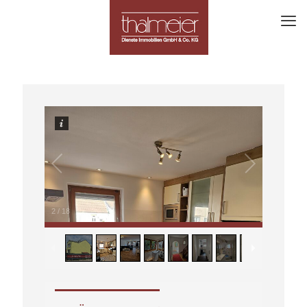
2
/
18