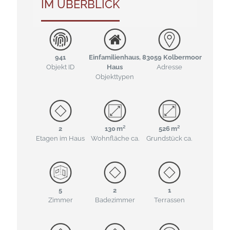
IM ÜBERBLICK
941
Einfamilienhaus,
83059 Kolbermoor
Objekt ID
Haus
Adresse
Objekttypen
2
130 m²
526 m²
Etagen im Haus
Wohnfläche ca.
Grund­stück ca.
5
2
1
Zimmer
Badezimmer
Terrassen