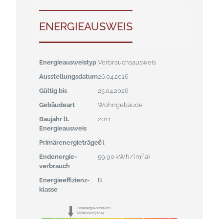
ENERGIEAUSWEIS
Energieausweistyp
Verbrauchs­ausweis
Ausstellungsdatum
26.04.2016
Gültig bis
25.04.2026
Gebäudeart
Wohngebäude
Baujahr lt.
2011
Energieausweis
Primärenergieträger
Öl
Endenergie­
59,90 kWh/(m²·a)
verbrauch
Energie­effizienz­
B
klasse
Endenergieverbrauch
59,90
kWh/(m²·a)