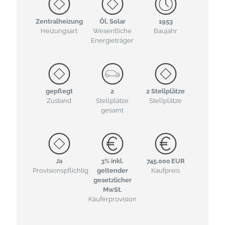
Zentralheizung
Öl, Solar
1953
Heizungsart
Wesentliche
Baujahr
Energieträger
gepflegt
2
2 Stellplätze
Zustand
Stellplätze
Stellplätze
gesamt
Ja
3% inkl.
745.000 EUR
Provisionspflichtig
geltender
Kaufpreis
gesetzlicher
MwSt.
Käufer­provision