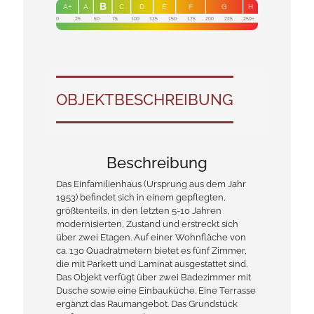
B
A+
A
C
D
E
F
G
H
0
25
50
75
100
125
150
175
200
225
250+
OBJEKT­BESCHREIBUNG
Beschreibung
Das Einfamilienhaus (Ursprung aus dem Jahr
1953) befindet sich in einem gepflegten,
größtenteils, in den letzten 5-10 Jahren
modernisierten, Zustand und erstreckt sich
über zwei Etagen. Auf einer Wohnfläche von
ca. 130 Quadratmetern bietet es fünf Zimmer,
die mit Parkett und Laminat ausgestattet sind.
Das Objekt verfügt über zwei Badezimmer mit
Dusche sowie eine Einbauküche. Eine Terrasse
ergänzt das Raumangebot. Das Grundstück