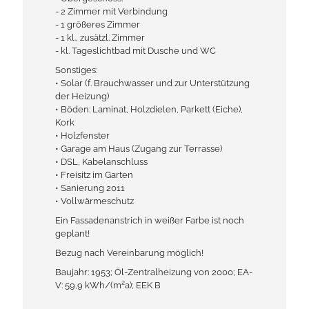
- 2 Zimmer mit Verbindung
- 1 größeres Zimmer
- 1 kl., zusätzl. Zimmer
- kl. Tageslichtbad mit Dusche und WC
Sonstiges:
• Solar (f. Brauchwasser und zur Unterstützung
der Heizung)
• Böden: Laminat, Holzdielen, Parkett (Eiche),
Kork
• Holzfenster
• Garage am Haus (Zugang zur Terrasse)
• DSL, Kabelanschluss
• Freisitz im Garten
• Sanierung 2011
• Vollwärmeschutz
Ein Fassadenanstrich in weißer Farbe ist noch
geplant!
Bezug nach Vereinbarung möglich!
Baujahr: 1953; Öl-Zentralheizung von 2000; EA-
V: 59,9 kWh/(m²a); EEK B