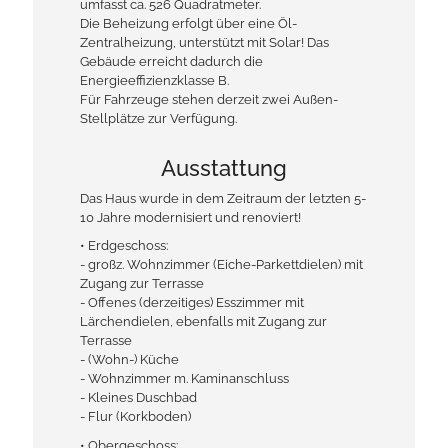
umfasst ca. 526 Quadratmeter.
Die Beheizung erfolgt über eine Öl-
Zentralheizung, unterstützt mit Solar! Das
Gebäude erreicht dadurch die
Energieeffizienzklasse B.
Für Fahrzeuge stehen derzeit zwei Außen-
Stellplätze zur Verfügung.
Ausstattung
Das Haus wurde in dem Zeitraum der letzten 5-
10 Jahre modernisiert und renoviert!
• Erdgeschoss:
- großz. Wohnzimmer (Eiche-Parkettdielen) mit
Zugang zur Terrasse
- Offenes (derzeitiges) Esszimmer mit
Lärchendielen, ebenfalls mit Zugang zur
Terrasse
- (Wohn-) Küche
- Wohnzimmer m. Kaminanschluss
- Kleines Duschbad
- Flur (Korkboden)
• Obergeschoss: