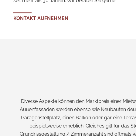
seit mehr als 30 Jahren. Wir beraten Sie gerne.
KONTAKT AUFNEHMEN
Diverse Aspekte können den Marktpreis einer Miet
Außenfassaden werden ebenso wie Neubauten deutlich
Garagenstellplatz, einen Balkon oder gar eine Ter
beispielsweise erheblich. Gleiches gilt für das
Grundrissgestaltung / Zimmeranzahl sind oftmals wi