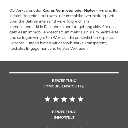
Ob Verkäufer oder
Käufer, Vermieter oder Mieter
– wir sind Ihr
idealer Begleiter im Prozess der Immobilienvermittlung. Seit
über drei Jahrzehnten sind wir erfolgreich am
Immobilienmarkt in Rosenheim und Umgebung aktiv. Für uns
geht es im Immobiliengeschäft um mehr als nur um Sachwerte
und so legen wir großen Wert auf die persönlichen Aspekte.
Unseren Kunden bieten wir deshalb starke Transparenz,
höchstes Engagement und tiefstes Vertrauen.
BEWERTUNG
IMMOBILIENSCOUT24
BEWERTUNG
IMMOWELT