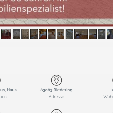
aus, Haus
83083 Riedering
ypen
Adresse
Wohn