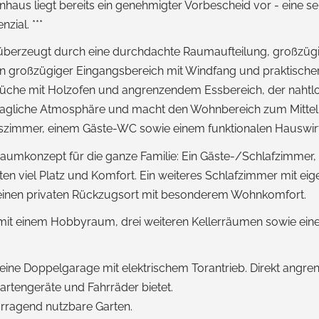
nhaus liegt bereits ein genehmigter Vorbescheid vor - eine sel
ial. ***
 überzeugt durch eine durchdachte Raumaufteilung, großzügi
in großzügiger Eingangsbereich mit Windfang und praktischer
 Küche mit Holzofen und angrenzendem Essbereich, der nahtl
 behagliche Atmosphäre und macht den Wohnbereich zum Mitte
beitszimmer, einem Gäste-WC sowie einem funktionalen Hausw
aumkonzept für die ganze Familie: Ein Gäste-/Schlafzimmer
ten viel Platz und Komfort. Ein weiteres Schlafzimmer mit 
 einen privaten Rückzugsort mit besonderem Wohnkomfort.
e mit einem Hobbyraum, drei weiteren Kellerräumen sowie ei
ine Doppelgarage mit elektrischem Torantrieb. Direkt angrenz
rtengeräte und Fahrräder bietet.
orragend nutzbare Garten.