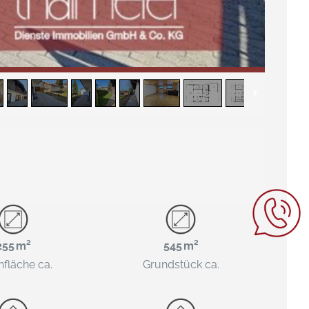
255 m²
545 m²
fläche ca.
Grund­stück ca.