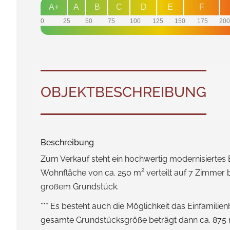
A+
A
B
C
D
E
F
0
25
50
75
100
125
150
175
20
OBJEKT­BESCHREIBUNG
Beschreibung
Zum Verkauf steht ein hochwertig modernisiertes
Wohnfläche von ca. 250 m² verteilt auf 7 Zimmer b
großem Grundstück.
*** Es besteht auch die Möglichkeit das Einfamil
gesamte Grundstücksgröße beträgt dann ca. 875 m