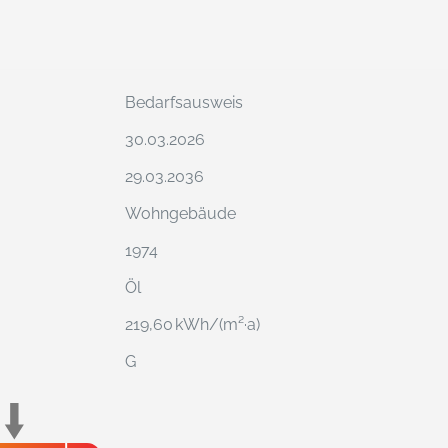
Bedarfs­ausweis
30.03.2026
29.03.2036
Wohngebäude
1974
Öl
219,60 kWh/(m²·a)
G