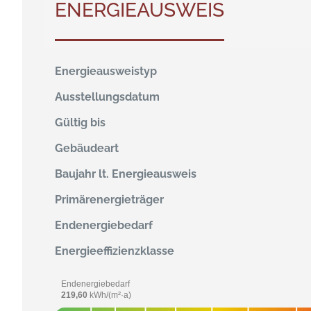
ENERGIEAUSWEIS
Energieausweistyp
Ausstellungsdatum
Gültig bis
Gebäudeart
Baujahr lt. Energieausweis
Primärenergieträger
Endenergie­bedarf
Energie­effizienz­klasse
Endenergiebedarf
219,60
kWh/(m²·a)