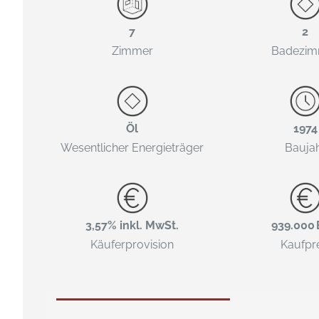
7
2
Zimmer
Badezim
Öl
1974
Wesentlicher Energieträger
Bauja
3,57% inkl. MwSt.
939.000
Käufer­provision
Kaufpr