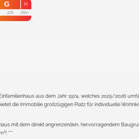
G
H
0
225
250+
 Einfamilienhaus aus dem Jahr 1974, welches 2025/2026 umfa
ietet die Immobilie großzügigen Platz für individuelle Wohn
ienhaus mit dem direkt angrenzenden, hervorragendem Baugru
²! ***