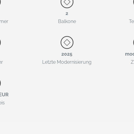
2
mer
Balkone
Te
2025
mod
hr
Letzte Modernisierung
Z
 EUR
eis