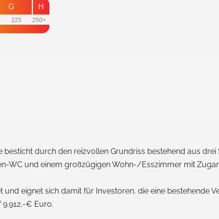
G
H
0
225
250+
esticht durch den reizvollen Grundriss bestehend aus drei 
n-WC und einem großzügigen Wohn-/Esszimmer mit Zugang z
etet und eignet sich damit für Investoren, die eine bestehend
 9.912,-€ Euro.