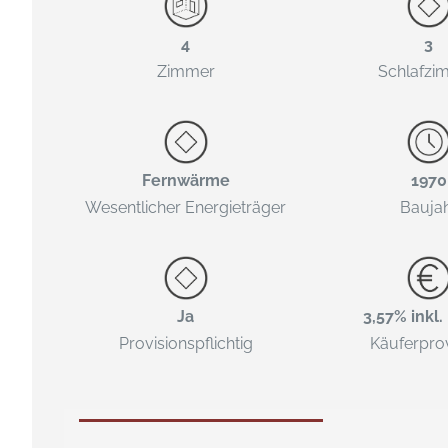
4
3
Zimmer
Schlafzi
Fernwärme
1970
Wesentlicher Energieträger
Bauja
Ja
3,57% inkl
Provisionspflichtig
Käufer­pro