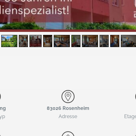
ng
83026 Rosenheim
typ
Adresse
Etag