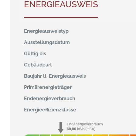
ENERGIEAUSWEIS
Energieausweistyp
Ausstellungsdatum
Gültig bis
Gebäudeart
Baujahr lt. Energieausweis
Primärenergieträger
Endenergie­verbrauch
Energie­effizienz­klasse
Endenergieverbrauch
68,80
kWh/(m²·a)