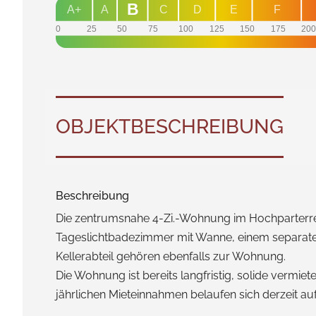
B
A+
A
C
D
E
F
0
25
50
75
100
125
150
175
20
OBJEKT­BESCHREIBUNG
Beschreibung
Die zentrumsnahe 4-Zi.-Wohnung im Hochparterre b
Tageslichtbadezimmer mit Wanne, einem separate
Kellerabteil gehören ebenfalls zur Wohnung.
Die Wohnung ist bereits langfristig, solide vermi
jährlichen Mieteinnahmen belaufen sich derzeit auf