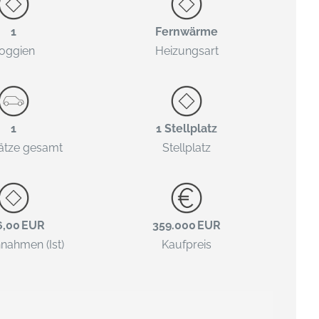
1
Fernwärme
oggien
Heizungsart
1
1 Stellplatz
lätze gesamt
Stellplatz
6,00 EUR
359.000 EUR
nnahmen (Ist)
Kaufpreis