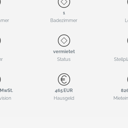
1
mmer
Badezimmer
L
vermietet
hr
Status
Stellp
. MwSt.
465 EUR
82
vision
Hausgeld
Mietei